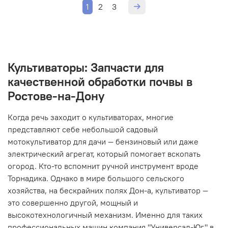
1
2
3
Культиваторы: Запчасти для
качественной обработки почвы в
Ростове-на-Дону
Когда речь заходит о
культиваторах
, многие
представляют себе небольшой
садовый
мотокультиватор
для
дачи
—
бензиновый
или даже
электрический
агрегат, который помогает вскопать
огород. Кто-то вспомнит ручной инструмент вроде
Торнадика
. Однако в мире большого сельского
хозяйства, на бескрайних полях
Дон
-а,
культиватор
—
это совершенно другой,
мощный
и
высокотехнологичный
механизм
. Именно для таких
профессиональных машин компания "Универсал-Юг" в