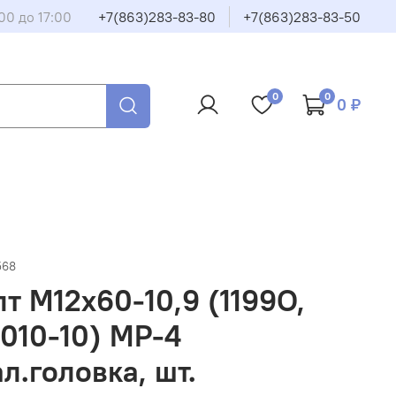
00 до 17:00
+7(863)283-83-80
+7(863)283-83-50
0
0
0 ₽
568
т М12х60-10,9 (1199О,
.010-10) МР-4
л.головка, шт.