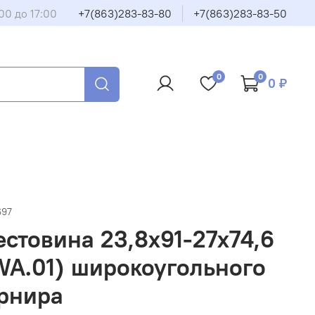
00 до 17:00
+7(863)283-83-80
+7(863)283-83-50
0
0
0 ₽
697
естовина 23,8х91-27х74,6
WA.01) широкоугольного
рнира